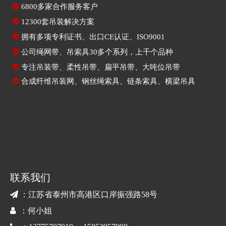

6800多家合作服务客户

12300套吊装解决方案

拥有多项专利证书、出口CE认证、ISO9001

公司绳网带、吊索具30多个系列，上千个品种

专注
吊装带
、
柔性吊带
、
扁平吊带
、大吨位吊带

合成纤维吊装网
、
钢丝绳索具
、
链条索具
、
横梁吊具
联系我们

：江苏省泰州市高港区口岸振强路58号

：何小姐