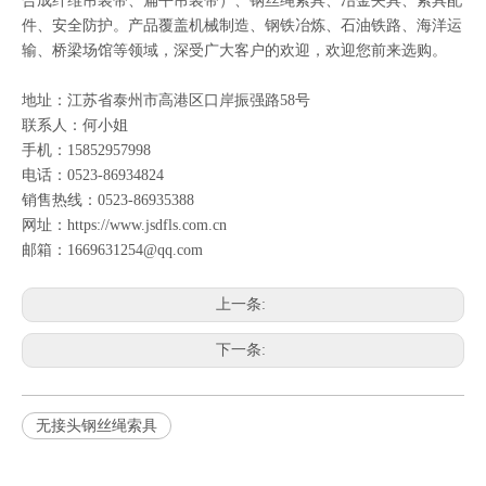
合成纤维吊装带
、
扁平吊装带
）、
钢丝绳索具
、
冶金夹具
、
索具配
件
、
安全防护
。产品覆盖机械制造、钢铁冶炼、石油铁路、海洋运
输、桥梁场馆等领域，深受广大客户的欢迎，欢迎您前来选购。
地址：江苏省泰州市高港区口岸振强路58号
联系人：何小姐
手机：15852957998
电话：0523-86934824
销售热线：0523-86935388
网址：https://www.jsdfls.com.cn
邮箱：1669631254@qq.com
上一条:
下一条:
无接头钢丝绳索具