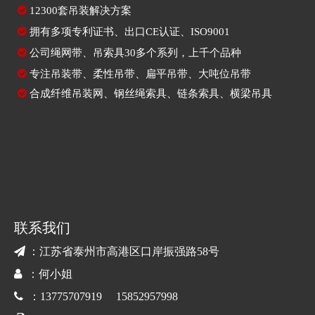

12300套吊装解决方案

拥有多项专利证书、出口CE认证、ISO9001

公司绳网带、吊索具30多个系列，上千个品种

专注
吊装带
、
柔性吊带
、
扁平吊带
、大吨位吊带

合成纤维吊装网
、
钢丝绳索具
、
链条索具
、
横梁吊具
联系我们

：江苏省泰州市高港区口岸振强路58号

：何小姐

：13775707919 15852957998