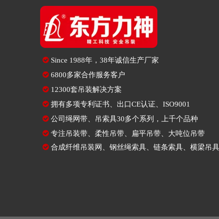

Since
1988年，38年诚信生产厂家

6800多家合作服务客户

12300套吊装解决方案

拥有多项专利证书、出口CE认证、ISO9001

公司绳网带、吊索具30多个系列，上千个品种

专注
吊装带
、
柔性吊带
、
扁平吊带
、大吨位吊带

合成纤维吊装网
、
钢丝绳索具
、
链条索具
、
横梁吊