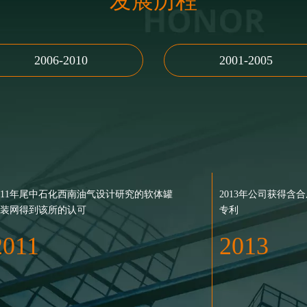
发展历程
2006-2010
2001-2005
011年尾中石化西南油气设计研究的软体罐
008年3月江苏东方力神吊装设备有限公司工
1996年6月获得由国家质量监督检验检疫总局
2013年公司获得含
装网得到该所的认可
成立
颁发的《全国工业产品 生产许可证》（证书
专利
2010年公司成为上
2004年，泰州市东
东方吊装设备厂
003年，公司搬迁至振强路58号
编号：XK20-301-00299）
成立。
2011
2008
2013
2010
2003
1996
2004