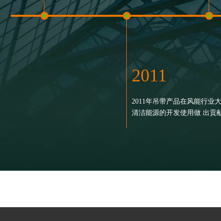
2011
2006
2002
2011年吊带产品在风能行业
2006年12月，超大吨位柔性
清洁能源的开发使用做 出贡
秦山核电站800吨转子 起吊
2002年7月11日，中共东方
9
加
功