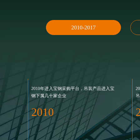
2010-2017
2010年进入宝钢采购平台，吊装产品进入宝
2006年9月，超大吨位柔性吊带（150吨）在
2001年12月，在同行业中首家一次性通过
2
2
钢下属几十家企业
苏通大桥通车现场使用。
ISO9001质量管理体系 认证（证书编号：
吊
会
1988年，公司始创，泰州市
04507Q11905RIS）
2
2010
2006
1988 起源
2001