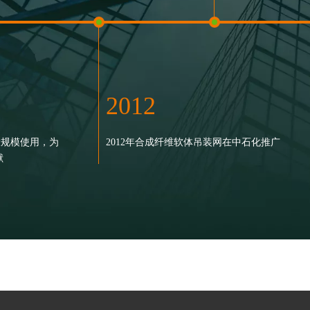
2012
2008
1996
2003
1998
大规模使用，为
吊带（200吨）在
2012年合成纤维软体吊装网在中石化推广
2008年4月合成纤维吊装带获得国际标准化管
献
中使用
力神党支部成立
96年，公司和青岛杜邦公司合作，自行研制
理委员颁发的《国际标 准产品标志证书》
2003年12月，“东方力神”经国家商标局核
1998年200米的
工的杜邦丝吊装带系 列产品一次性投产成
准，成为公司合法注册 商标。
山运动会比赛中一次
，填补了该项产品的空白