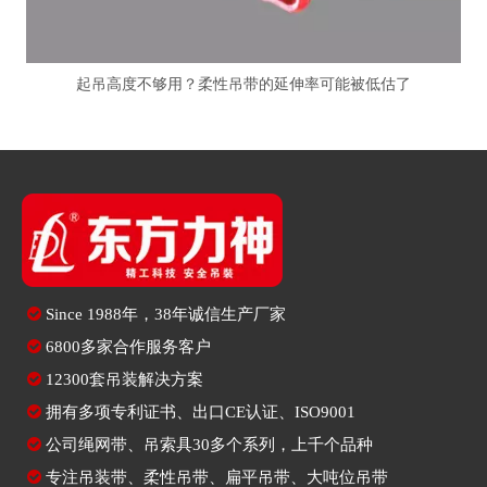
起吊高度不够用？柔性吊带的延伸率可能被低估了

Since
1988年，38年诚信生产厂家

6800多家合作服务客户

12300套吊装解决方案

拥有多项专利证书、出口CE认证、ISO9001

公司绳网带、吊索具30多个系列，上千个品种

专注
吊装带
、
柔性吊带
、
扁平吊带
、大吨位吊带