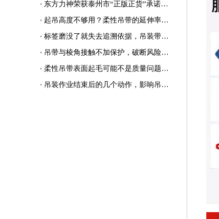
东方力神荣获泰州市“正版正货”承诺企业称号
起吊高度不够用？柔性吊带的延伸率可能被低估了
标签磨没了就失去追溯依据，吊装带身份信息值得提前备份
吊带与棱角接触不加保护，破断风险可能成倍增加
柔性吊带表面起毛可能不是质量问题，查查接触面更有用
吊装作业结束后的几个动作，影响吊装带下次安全使用