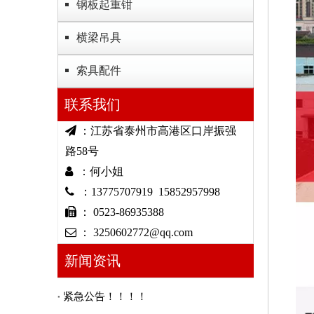
钢板起重钳
横梁吊具
索具配件
联系我们

：江苏省泰州市高港区口岸振强
路58号

：何小姐

：13775707919 15852957998

： 0523-86935388

： 3250602772@qq.com
新闻资讯
紧急公告！！！！