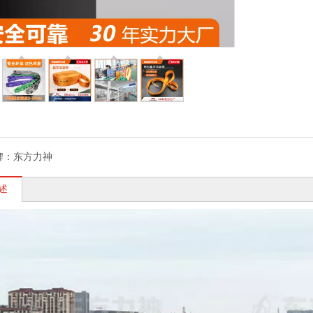
牌：
东方力神
述