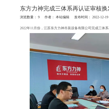
东方力神完成三体系再认证审核换
浏览数量：
9
作者： 本站编辑 发布时间： 2022-12-
["facebook","twitter","line","wechat","linkedin","pinterest","w
2022年11月份，江苏东方力神吊装设备有限公司完成三体