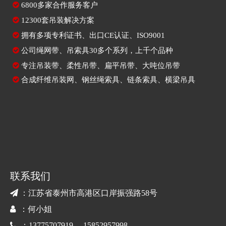

6800多家合作服务客户

12300套吊装解决方案

拥有多项专利证书、出口CE认证、ISO9001

公司绳网带、吊索具30多个系列，上千个品种

专注
吊装带
、
柔性吊带
、
扁平吊带
、大吨位吊带

合成纤维吊装网
、
钢丝绳索具
、
链条索具
、
横梁吊具
联系我们

：江苏省泰州市高港区口岸振强路58号

：何小姐

：13775707919 15852957998