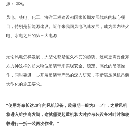
源：
本站
["facebook","twitter","line","wechat","linkedin","pinterest","whatsapp"]
风电、核电、化工、海洋工程建设都国家长期发展战略的核心项
目，特别是新能源建设。近年来我国风电飞速发展，成为国内继火
电、水电之后的第三大电源。
无论风电怎样发展，大型化都是恒久不变的趋势。这就更需要像东
方力神这样的超大吨位
吊装带
来实现安全、稳定、高效的吊装操
作，同时要进一步开展吊装带产品的深入研究，不断满足风机吊装
大型化的施工要求。
“
使用寿命长达20年的风机设备，质保期一般为2—5年，之后风机
将进入维护高发期，这就需要起重机
和大吨位吊装设备
对叶片和轮
毂进行一拆一装两次作业。
”