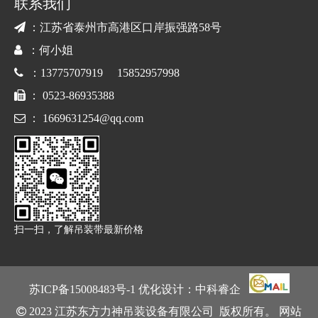
联系我们

：江苏省泰州市高港区口岸振强路58号

：何小姐

：13775707919 15852957998

： 0523-86935388

：
1669631254@qq.com
扫一扫，了解吊装带最新价格
苏ICP备15008483号
-1 优化设计：
中科睿企

2023 江苏东方力神吊装设备有限公司 版权所有。
网站