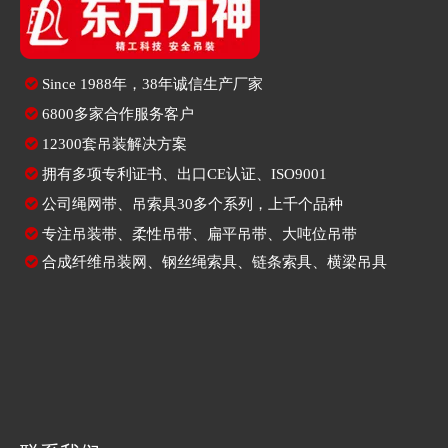

Since
1988年，38年诚信生产厂家

6800多家合作服务客户

12300套吊装解决方案

拥有多项专利证书、出口CE认证、ISO9001

公司绳网带、吊索具30多个系列，上千个品种

专注
吊装带
、
柔性吊带
、
扁平吊带
、大吨位吊带

合成纤维吊装网
、
钢丝绳索具
、
链条索具
、
横梁吊具