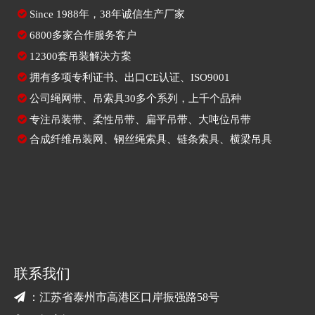

Since
1988年，38年诚信生产厂家

6800多家合作服务客户

12300套吊装解决方案

拥有多项专利证书、出口CE认证、ISO9001

公司绳网带、吊索具30多个系列，上千个品种

专注
吊装带
、
柔性吊带
、
扁平吊带
、大吨位吊带

合成纤维吊装网
、
钢丝绳索具
、
链条索具
、
横梁吊具
联系我们

：江苏省泰州市高港区口岸振强路58号