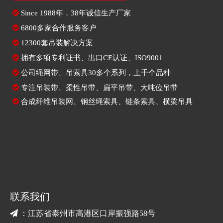

Since
1988年，38年诚信生产厂家

6800多家合作服务客户

12300套吊装解决方案

拥有多项专利证书、出口CE认证、ISO9001

公司绳网带、吊索具30多个系列，上千个品种

专注
吊装带
、
柔性吊带
、
扁平吊带
、大吨位吊带

合成纤维吊装网
、
钢丝绳索具
、
链条索具
、
横梁吊具
联系我们

：江苏省泰州市高港区口岸振强路58号