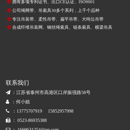

拥有多项专利证书、出口CE认证、ISO9001

公司绳网带、吊索具30多个系列，上千个品种

专注
吊装带
、
柔性吊带
、
扁平吊带
、大吨位吊带

合成纤维吊装网
、
钢丝绳索具
、
链条索具
、
横梁吊具
联系我们

：江苏省泰州市高港区口岸振强路58号

：何小姐

：13775707919 15852957998

： 0523-86935388

：
1669631254@qq.com