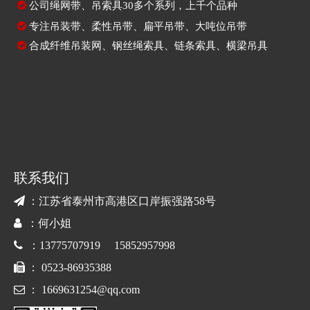

公司绳网带、吊索具30多个系列，上千个品种

专注
吊装带
、
柔性吊带
、
扁平吊带
、大吨位吊带

合成纤维吊装网
、
钢丝绳索具
、
链条索具
、
横梁吊具
联系我们

：江苏省泰州市高港区口岸振强路58号

：何小姐

：13775707919 15852957998

： 0523-86935388

：
1669631254@qq.com