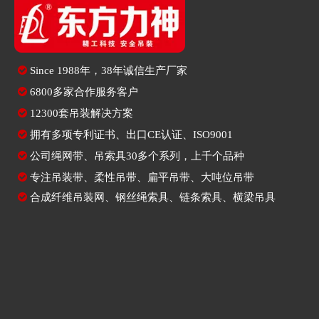

Since
1988年，38年诚信生产厂家

6800多家合作服务客户

12300套吊装解决方案

拥有多项专利证书、出口CE认证、ISO9001

公司绳网带、吊索具30多个系列，上千个品种

专注
吊装带
、
柔性吊带
、
扁平吊带
、大吨位吊带

合成纤维吊装网
、
钢丝绳索具
、
链条索具
、
横梁吊具