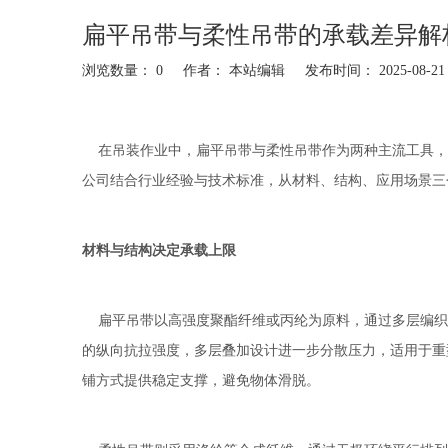
扁平吊带与柔性吊带的承载差异解
浏览数量：
0
作者： 本站编辑 发布时间： 2025-08-
["facebook","twitter","line","wechat","linkedin","pinterest","w
在吊装作业中，
扁平吊带
与柔性吊带作为两种主流工具，
公司结合行业经验与技术标准，从材料、结构、应用场景三
材料与结构决定承载上限
扁平吊带以高强度聚酯纤维或丙纶为原料，通过多层编织工
的纵向抗拉强度，多层叠加设计进一步分散压力，适用于重
铺方式提供稳定支撑，避免物体滑脱。