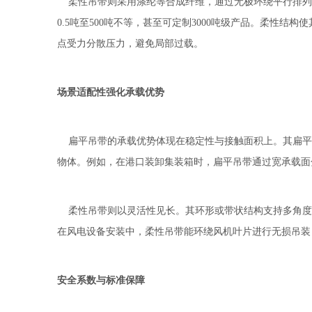
柔性吊带则采用涤纶等合成纤维，通过无极环绕平行排列
0.5吨至500吨不等，甚至可定制3000吨级产品。柔性
点受力分散压力，避免局部过载。
场景适配性强化承载优势
扁平吊带的承载优势体现在稳定性与接触面积上。其扁平
物体。例如，在港口装卸集装箱时，扁平吊带通过宽承载面
柔性吊带则以灵活性见长。其环形或带状结构支持多角度吊
在风电设备安装中，柔性吊带能环绕风机叶片进行无损吊装
安全系数与标准保障