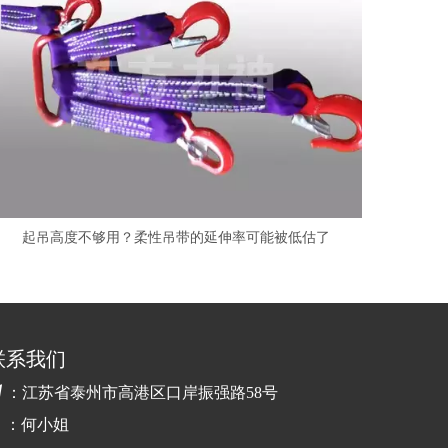
起吊高度不够用？柔性吊带的延伸率可能被低估了
联系我们

：江苏省泰州市高港区口岸振强路58号
：何小姐