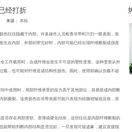
已经打折
02 来源：
本站
hatsapp"]
损伤往往隐藏于内部。许多操作人员检查吊带时只扫一眼表面，发
发生在内部，外部织带完好时，内部可能已经出现纤维断裂或强度
全工作载荷时，合成纤维会发生不可逆的塑性变形。这种变形从外
过载，也可能对纤维造成结构性损伤。因此，使用前确认负载不超
间中使用时，局部纤维承受的应力高于其他部位，容易形成内部断
内部撕裂。这类损伤在吊带表面可能只表现为轻微褶皱或压痕，容
是否存在局部变软、变薄或硬化结块，这些往往是内部纤维断裂的
也能帮助判断内部结构是否完好。一旦发现可疑迹象，建议直接报