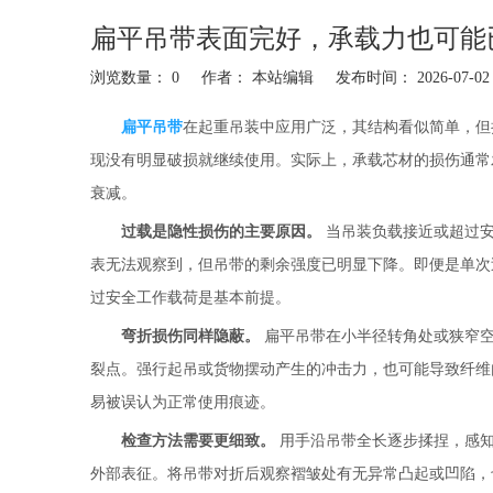
扁平吊带表面完好，承载力也可能
浏览数量：
0
作者： 本站编辑 发布时间： 2026-07-
["facebook","twitter","line","wechat","linkedin","pinterest","w
扁平吊带
在起重吊装中应用广泛，其结构看似简单，但
现没有明显破损就继续使用。实际上，承载芯材的损伤通常
衰减。
过载是隐性损伤的主要原因。
当吊装负载接近或超过安
表无法观察到，但吊带的剩余强度已明显下降。即便是单次
过安全工作载荷是基本前提。
弯折损伤同样隐蔽。
扁平吊带在小半径转角处或狭窄空
裂点。强行起吊或货物摆动产生的冲击力，也可能导致纤维
易被误认为正常使用痕迹。
检查方法需要更细致。
用手沿吊带全长逐步揉捏，感知
外部表征。将吊带对折后观察褶皱处有无异常凸起或凹陷，