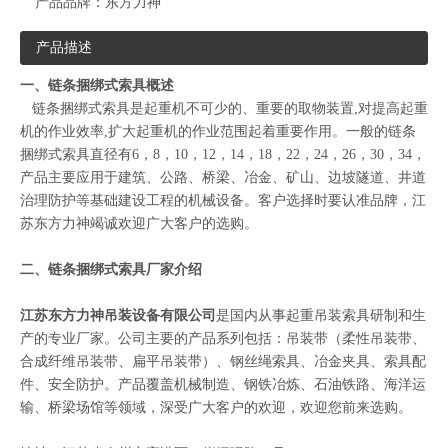
产品品牌：
东方力神
产品描述
一、链条捆绑式索具概述
链条捆绑式索具是起重机不可少的、重要的取物装置,对提高起重
机的作业效率,扩大起重机的作业范围起着重要作用。一般的链条
捆绑式索具直径有6，8，10，12，14，18，22，24，26，30，34，
产品主要应用于建筑、公路、桥梁、冶金、矿山、边坡隧道、井道
治理防护等基础建设工程的机械设备。客户选择时要认准品牌，江
苏东方力神竭诚欢迎广大客户的选购。
二、链条捆绑式索具厂家介绍
江苏东方力神吊装设备有限公司
是国内从事起重吊装索具研制和生
产的专业厂家。公司主要的产品系列包括：
吊装带
（
柔性吊装带
、
合成纤维吊装带
、
扁平吊装带
）、
钢丝绳索具
、
冶金夹具
、
索具配
件
、
安全防护
。产品覆盖机械制造、钢铁冶炼、石油铁路、海洋运
输、桥梁场馆等领域，深受广大客户的欢迎，欢迎您前来选购。