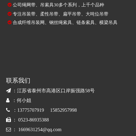

公司绳网带、吊索具30多个系列，上千个品种

专注
吊装带
、
柔性吊带
、
扁平吊带
、大吨位吊带

合成纤维吊装网
、
钢丝绳索具
、
链条索具
、
横梁吊具
联系我们

：江苏省泰州市高港区口岸振强路58号

：何小姐

：13775707919 15852957998

： 0523-86935388

：
1669631254@qq.com