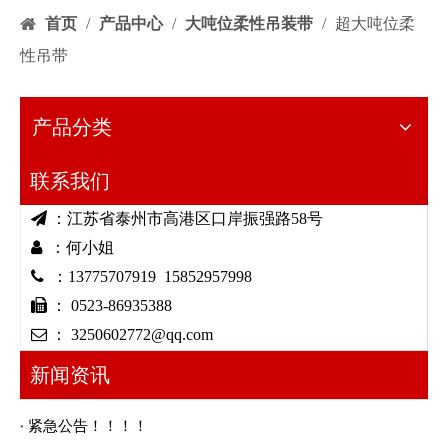
首页
/
产品中心
/
大吨位柔性吊装带
/
超大吨位柔
性吊带
产品分类
联系我们

：江苏省泰州市高港区口岸振强路58号

：何小姐

：13775707919 15852957998

： 0523-86935388

： 3250602772@qq.com
新闻资讯
紧急公告！！！！