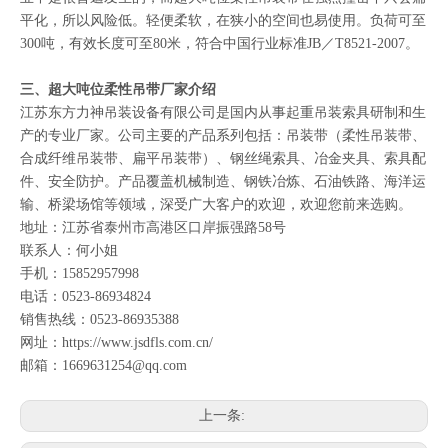
平化，所以风险低。轻便柔软，在狭小的空间也易使用。负荷可至
300吨，有效长度可至80米，符合中国行业标准JB／T8521-2007。
三、超大吨位柔性吊带厂家介绍
江苏东方力神吊装设备有限公司
是国内从事起重吊装索具研制和生
产的专业厂家。公司主要的产品系列包括：
吊装带
（
柔性吊装带
、
合成纤维吊装带
、
扁平吊装带
）、
钢丝绳索具
、
冶金夹具
、
索具配
件
、
安全防护
。产品覆盖机械制造、钢铁冶炼、石油铁路、海洋运
输、桥梁场馆等领域，深受广大客户的欢迎，欢迎您前来选购。
地址：江苏省泰州市高港区口岸振强路58号
联系人：何小姐
手机：15852957998
电话：0523-86934824
销售热线：0523-86935388
网址：https://www.jsdfls.com.cn/
邮箱：1669631254@qq.com
上一条: