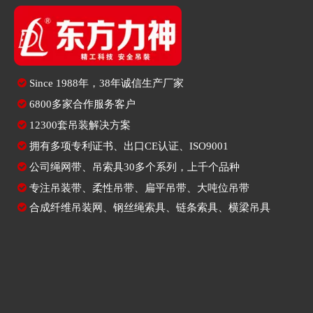

Since
1988年，38年诚信生产厂家

6800多家合作服务客户

12300套吊装解决方案

拥有多项专利证书、出口CE认证、ISO9001

公司绳网带、吊索具30多个系列，上千个品种

专注
吊装带
、
柔性吊带
、
扁平吊带
、大吨位吊带

合成纤维吊装网
、
钢丝绳索具
、
链条索具
、
横梁吊具