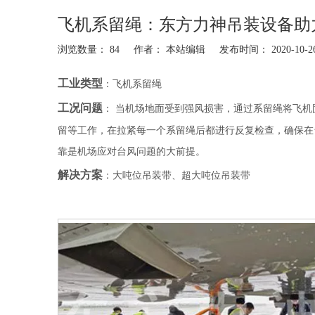
飞机系留绳：东方力神吊装设备助
浏览数量：
84
作者： 本站编辑 发布时间： 2020-10
["facebook","twitter","line","wechat","linkedin","pinterest","w
工业类型
：飞机系留绳
工况问题
： 当机场地面受到强风损害，通过系留绳将飞
留等工作，在拉紧每一个系留绳后都进行反复检查，确保在
靠是机场应对台风问题的大前提。
解决方案
：大吨位吊装带、超大吨位吊装带