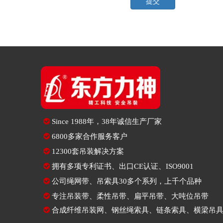
提交

Since
1988年，38年诚信生产厂家

6800多家合作服务客户

12300套吊装解决方案

拥有多项专利证书、出口CE认证、ISO9001

公司绳网带、吊索具30多个系列，上千个品种

专注
吊装带
、
柔性吊带
、
扁平吊带
、大吨位吊带

合成纤维吊装网
、
钢丝绳索具
、
链条索具
、
横梁吊